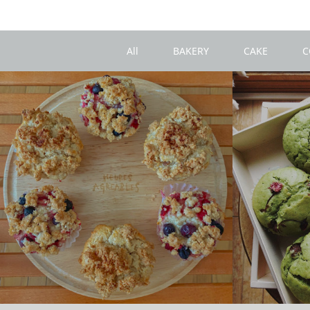
All
BAKERY
CAKE
C