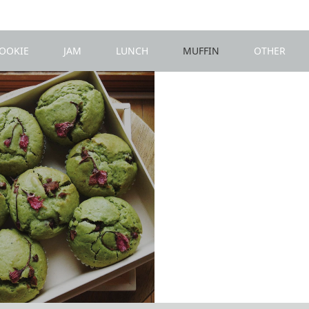
OOKIE
JAM
LUNCH
MUFFIN
OTHER