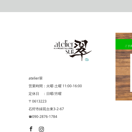
米粉マフィン
桜と抹茶マフ
atelier翠
営業時間：火曜-土曜 11:00-16:00
定休日 ：日曜/月曜
〒0613223
石狩市緑苑台東3-2-67
☎︎090-2876-1784